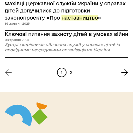
Контакти
Фахівці Державної служби України у справах
дітей долучилися до підготовки
законопроекту «Про
наставництво
»
Пошук
16 жовтня 2025
Ключові питання захисту дітей в умовах війни
Українська
08 травня 2025
Зустріч керівників обласних служб у справах дітей із
Налаштування доступності
провідними неурядовими організаціями України
1
2