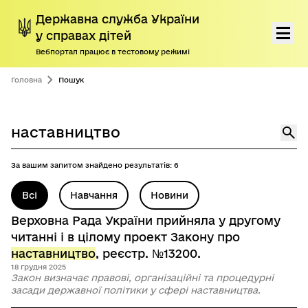
Державна служба України
у справах дітей
Вебпортал працює в тестовому режимі
Перейти до основного контенту
Про нас
Головна
Пошук
Діяльність
введіть ключові слова
Фільтрувати результати
Перейти до результатів
Пошук
Програми підтримки дітей і сімей
За вашим запитом знайдено результатів: 6
Громадянам
Всі
Навчання
Новини
Пресцентр
Верховна Рада України прийняла у другому
читанні і в цілому проект Закону про
Дорадчі органи
наставництво
, реєстр. №13200.
18 грудня 2025
Антикорупційна діяльність
Закон визначає правові, організаційні та процедурні
засади державної політики у сфері наставництва.