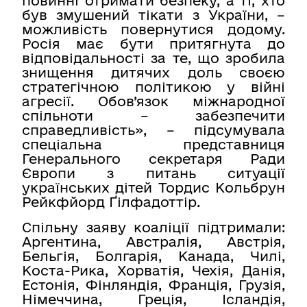
повинні отримати безпеку, а ті, хто
був змушений тікати з України, –
можливість повернутися додому.
Росія має бути притягнута до
відповідальності за те, що зробила
знищення дитячих доль своєю
стратегічною політикою у війні
агресії. Обов’язок міжнародної
спільноти – забезпечити
справедливість», – підсумувала
спеціальна представниця
Генерального секретаря Ради
Європи з питань ситуації
українських дітей Тордис Кольбрун
Рейкфйорд Ґілфадоттір.
Спільну заяву коаліції підтримали:
Аргентина, Австралія, Австрія,
Бельгія, Болгарія, Канада, Чилі,
Коста-Рика, Хорватія, Чехія, Данія,
Естонія, Фінляндія, Франція, Грузія,
Німеччина, Греція, Ісландія,