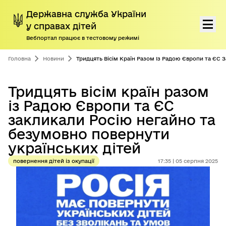
Державна служба України
у справах дітей
Вебпортал працює в тестовому режимі
Перейти до основного контенту
Про нас
Головна
Новини
Тридцять Вісім Країн Разом Із Радою Європи та ЄС 
Діяльність
Тридцять вісім країн разом
із Радою Європи та ЄС
Програми підтримки дітей і сімей
закликали Росію негайно та
Громадянам
безумовно повернути
українських дітей
Пресцентр
повернення дітей із окупації
17:35 | 05 серпня 2025
Дорадчі органи
Антикорупційна діяльність