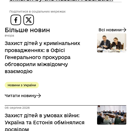
Поділитися в соціальних мережах
Більше новин
Всі новини
вчора
Захист дітей у кримінальних
провадженнях: в Офісі
Генерального прокурора
обговорили міжвідомчу
взаємодію
Новини з України
Читати новину
до Захист дітей у кримінальних провадженнях: в Офісі Г
06 серпня 2026
Захист дітей в умовах війни:
Україна та Естонія обмінялися
досвідом