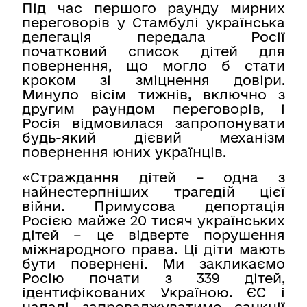
Під час першого раунду мирних
переговорів у Стамбулі українська
делегація передала Росії
початковий список дітей для
повернення, що могло б стати
кроком зі зміцнення довіри.
Минуло вісім тижнів, включно з
другим раундом переговорів, і
Росія відмовилася запропонувати
будь-який дієвий механізм
повернення юних українців.
«Страждання дітей – одна з
найнестерпніших трагедій цієї
війни. Примусова депортація
Росією майже 20 тисяч українських
дітей – це відверте порушення
міжнародного права. Ці діти мають
бути повернені. Ми закликаємо
Росію почати з 339 дітей,
ідентифікованих Україною. ЄС і
надалі запроваджуватиме санкції