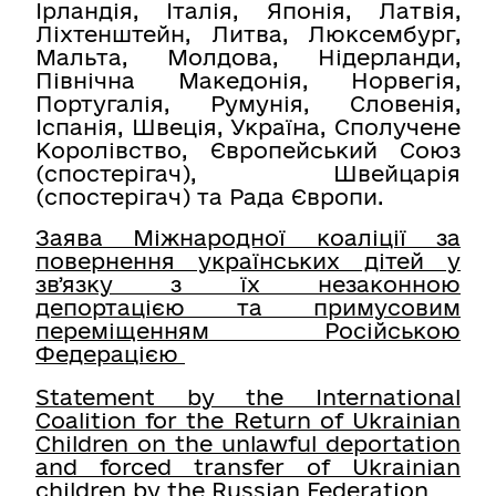
Ірландія, Італія, Японія, Латвія,
Ліхтенштейн, Литва, Люксембург,
Мальта, Молдова, Нідерланди,
Північна Македонія, Норвегія,
Португалія, Румунія, Словенія,
Іспанія, Швеція, Україна, Сполучене
Королівство, Європейський Союз
(спостерігач), Швейцарія
(спостерігач) та Рада Європи.
Заява Міжнародної коаліції за
повернення українських дітей у
звʼязку з їх незаконною
депортацією та примусовим
переміщенням Російською
Федерацією
Statement by the International
Coalition for the Return of Ukrainian
Children on the unlawful deportation
and forced transfer of Ukrainian
children by the Russian Federation