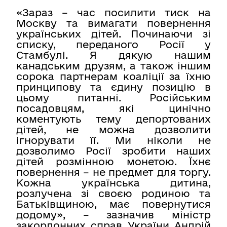
«Зараз – час посилити тиск на
Москву та вимагати повернення
українських дітей. Починаючи зі
списку, переданого Росії у
Стамбулі. Я дякую нашим
канадським друзям, а також іншим
сорока партнерам коаліції за їхню
принципову та єдину позицію в
цьому питанні. Російським
посадовцям, які цинічно
коментують тему депортованих
дітей, не можна дозволити
ігнорувати її. Ми ніколи не
дозволимо Росії зробити наших
дітей розмінною монетою. Їхнє
повернення – не предмет для торгу.
Кожна українська дитина,
розлучена зі своєю родиною та
Батьківщиною, має повернутися
додому», – зазначив міністр
закордонних справ України Андрій