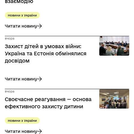
взаємодію
Новини з України
Читати новину
до Захист дітей у кримінальних провадженнях: в Офісі Г
вчора
Захист дітей в умовах війни:
Україна та Естонія обмінялися
досвідом
Читати новину
до Захист дітей в умовах війни: Україна та Естонія обміня
вчора
Своєчасне реагування — основа
ефективного захисту дитини
Новини з України
Читати новину
до Своєчасне реагування — основа ефективного захисту 