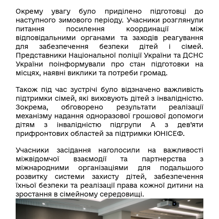
Окрему увагу було приділено підготовці до
наступного зимового періоду. Учасники розглянули
питання посилення координації між
відповідальними органами та заходів реагування
для забезпечення безпеки дітей і сімей.
Представники Національної поліції України та ДСНС
України поінформували про стан підготовки на
місцях, наявні виклики та потреби громад.
Також під час зустрічі було відзначено важливість
підтримки сімей, які виховують дітей з інвалідністю.
Зокрема, обговорено результати реалізації
механізму надання одноразової грошової допомоги
дітям з інвалідністю підгрупи А з дев’яти
прифронтових областей за підтримки ЮНІСЕФ.
Учасники засідання наголосили на важливості
міжвідомчої взаємодії та партнерства з
міжнародними організаціями для подальшого
розвитку системи захисту дітей, забезпечення
їхньої безпеки та реалізації права кожної дитини на
зростання в сімейному середовищі.