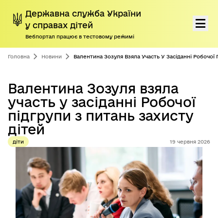
Державна служба України
у справах дітей
Вебпортал працює в тестовому режимі
Перейти до основного контенту
Про нас
Головна
Новини
Валентина Зозуля Взяла Участь У Засіданні Робочої 
Діяльність
Валентина Зозуля взяла
участь у засіданні Робочої
Програми підтримки дітей і сімей
підгрупи з питань захисту
Громадянам
дітей
діти
19 червня 2026
Пресцентр
Дорадчі органи
Антикорупційна діяльність