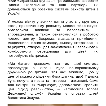
МБФ «Українська фундація громадського здоров’я»
Галина Скіпальська та інші партнери, які
долучаються до розвитку системи захисту дітей в
Україні.
У межах візиту учасники взяли участь у круглому
столі, присвяченому розвитку моделі «Барнахус»,
обговорили виклики та перспективи її
впровадження, а також ознайомилися з роботою
нового центру. Зокрема, відвідали приміщення
міждисциплінарної команди, кімнату інтерв’ювання
та укриття, створені для забезпечення безпечного й
комфортного середовища для дітей, які
потребують підтримки.
«Ми багато працюємо над тим, щоб система
правосуддя в Україні була по-справжньому
дружньою до дитини. Для нас важливо, щоб у
центрі кожного рішення була дитина, щоб її думка
була почута, а права та інтереси — захищені. Саме
такі центри, як “Барнахус”, допомагають зробити
цей підхід реальністю», — наголосила Голова
Державної служби України у справах дітей
Валентина Зозуля.