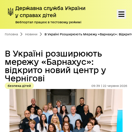
Державна служба України
у справах дітей
Вебпортал працює в тестовому режимі
Перейти до основного контенту
Про нас
Головна
Новини
В Україні Розширюють Мережу «Барнахус»: Відкрито
Діяльність
В Україні розширюють
мережу «Барнахус»:
Програми підтримки дітей і сімей
відкрито новий центр у
Громадянам
Чернігові
безпека дітей
09:39 | 22 червня 2026
Пресцентр
Дорадчі органи
Антикорупційна діяльність