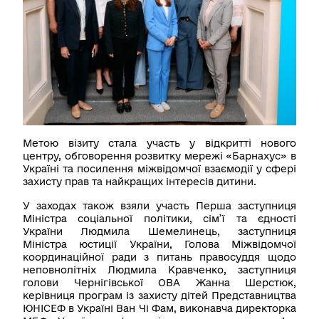
Контакти
Пошук
Українська
Налаштування доступності
Метою візиту стала участь у відкритті нового
центру, обговорення розвитку мережі «Барнахус» в
Україні та посилення міжвідомчої взаємодії у сфері
захисту прав та найкращих інтересів дитини.
У заходах також взяли участь Перша заступниця
Міністра соціальної політики, сім’ї та єдності
України Людмила Шемелинець, заступниця
Міністра юстиції України, Голова Міжвідомчої
координаційної ради з питань правосуддя щодо
неповнолітніх Людмила Кравченко, заступниця
голови Чернігівської ОВА Жанна Шерстюк,
керівниця програм із захисту дітей Представництва
ЮНІСЕФ в Україні Ван Чі Фам, виконавча директорка