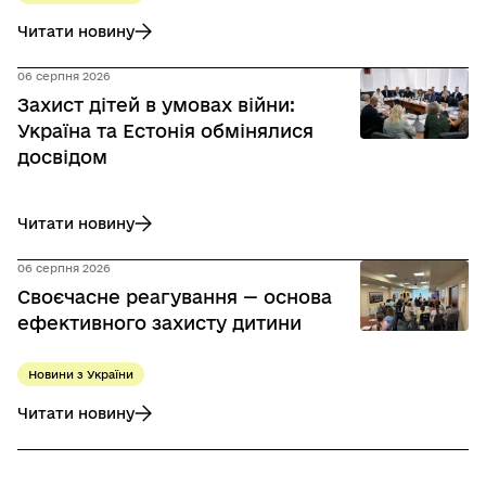
Читати новину
до Захист дітей у кримінальних провадженнях: в Офісі Г
06 серпня 2026
Захист дітей в умовах війни:
Україна та Естонія обмінялися
досвідом
Читати новину
до Захист дітей в умовах війни: Україна та Естонія обміня
06 серпня 2026
Своєчасне реагування — основа
ефективного захисту дитини
Новини з України
Читати новину
до Своєчасне реагування — основа ефективного захисту 