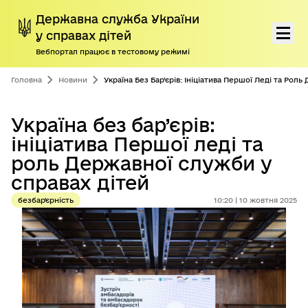
Державна служба України
у справах дітей
Вебпортал працює в тестовому режимі
Перейти до основного контенту
Про нас
Головна
Новини
Україна Без Бар’єрів: Ініціатива Першої Леді та Рол
Діяльність
Україна без бар’єрів:
ініціатива Першої леді та
Програми підтримки дітей і сімей
роль Державної служби у
Громадянам
справах дітей
безбар'єрність
10:20 | 10 жовтня 2025
Пресцентр
Дорадчі органи
Антикорупційна діяльність