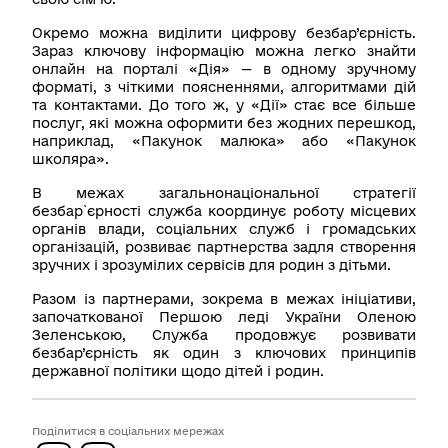
Окремо можна виділити цифрову безбар’єрність.
Зараз ключову інформацію можна легко знайти
онлайн на порталі «Дія» — в одному зручному
форматі, з чіткими поясненнями, алгоритмами дій
та контактами. До того ж, у «Дії» стає все більше
послуг, які можна оформити без жодних перешкод,
наприклад, «Пакунок малюка» або «Пакунок
школяра».
В межах загальнонаціональної стратегії
безбар`єрності служба координує роботу місцевих
органів влади, соціальних служб і громадських
організацій, розвиває партнерства задля створення
зручних і зрозумілих сервісів для родин з дітьми.
Разом із партнерами, зокрема в межах ініціативи,
започаткованої Першою леді України Оленою
Зеленською, Служба продовжує розвивати
безбар’єрність як один з ключових принципів
державної політики щодо дітей і родин.
Поділитися в соціальних мережах