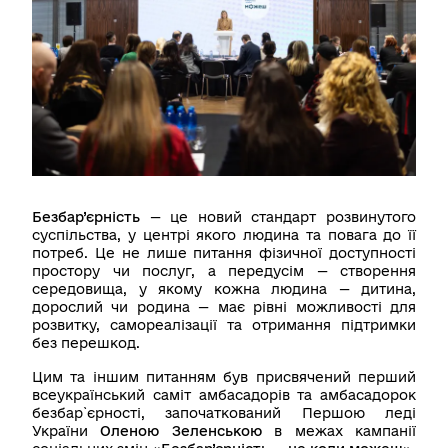
Контакти
Пошук
Українська
Налаштування доступності
Безбар’єрність
— це новий стандарт розвинутого
суспільства, у центрі якого людина та повага до її
потреб. Це не лише питання фізичної доступності
простору чи послуг, а передусім — створення
середовища, у якому кожна людина — дитина,
дорослий чи родина — має рівні можливості для
розвитку, самореалізації та отримання підтримки
без перешкод.
Цим та іншим питанням був присвячений перший
всеукраїнський саміт амбасадорів та амбасадорок
безбар`єрності, започаткований Першою леді
України
Оленою Зеленською
в межах кампанії