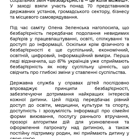
соціальних змін «
Безбар’єрність — це коли можеш
».
У заході взяли участь понад 70 представників
державних установ, громадського сектору, бізнесу
та місцевого самоврядування.
Під час саміту Олена Зеленська наголосила, що
безбар’єрність передбачає подолання невидимих
бар’єрів у працевлаштуванні, освіті, спілкуванні та
доступі до інформації. Оскільки крім фізичного в
безбар’єрності є ще суспільний, економічний,
освітній, цифровий, інформаційний виміри. Перша
леді відзначила, що 87% українців уже сприймають
безбар’єрність як нову суспільну цінність, що
свідчить про глибокі зміни у ставленні суспільства.
Державна служба у справах дітей послідовно
впроваджує принципи безбар’єрності,
забезпечуючи дотримання найкращих інтересів
кожної дитини. Цей підхід передбачає рівний
доступ до освіти, медицини, культури та спорту,
доступність і зрозумілість інформації про сімейні
форми виховання, послугу раннього втручання,
прозорі алгоритми дій для усиновлення та
оформлення патронату над дитиною, а також
постійну підтримку родин, які приймають дитину у
свою сім’ю.