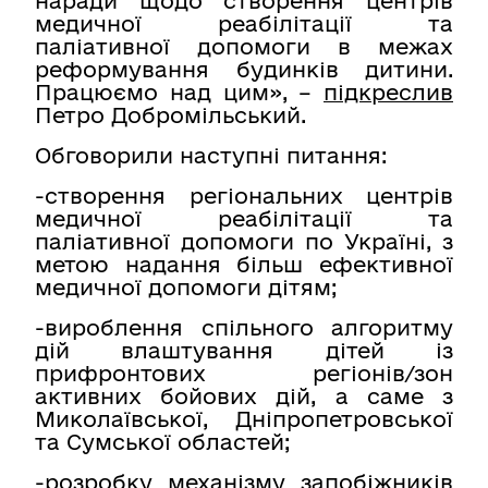
наради щодо створення центрів
медичної реабілітації та
паліативної допомоги в межах
реформування будинків дитини.
Працюємо над цим», –
підкреслив
Петро Добромільський.
Обговорили наступні питання:
-створення регіональних центрів
медичної реабілітації та
паліативної допомоги по Україні, з
метою надання більш ефективної
медичної допомоги дітям;
-вироблення спільного алгоритму
дій влаштування дітей із
прифронтових регіонів/зон
активних бойових дій, а саме з
Миколаївської, Дніпропетровської
та Сумської областей;
-розробку механізму запобіжників