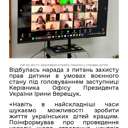
Контакти
Пошук
Українська
Налаштування доступності
Автор фото: Державна служба України у справах дітей
Відбулась нарада з питань захисту
прав дитини в умовах воєнного
стану під головуванням заступниці
Керівника Офісу Президента
України Ірини Верещук.
«Навіть в найскладніші часи
шукаємо можливості зробити
життя українських дітей кращим.
Поінформував про проведення