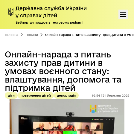
Державна служба України
у справах дітей
Вебпортал працює в тестовому режимі
Перейти до основного контенту
Про нас
Головна
Новини
Онлайн-нарада з Питань Захисту Прав Дитини В Умо
Діяльність
Онлайн-нарада з питань
захисту прав дитини в
Програми підтримки дітей і сімей
умовах воєнного стану:
Громадянам
влаштування, допомога та
підтримка дітей
Пресцентр
діти
повернення дітей
депортація
16:54 | 31 березня 2025
Дорадчі органи
Антикорупційна діяльність