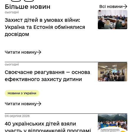
Більше новин
Всі новини
сьогодні
Захист дітей в умовах війни:
Україна та Естонія обмінялися
досвідом
Читати новину
до Захист дітей в умовах війни: Україна та Естонія обміня
сьогодні
Своєчасне реагування — основа
ефективного захисту дитини
Новини з України
Читати новину
до Своєчасне реагування — основа ефективного захисту 
04 серпня 2026
40 українських дітей взяли
участь у відпочинковій програмі