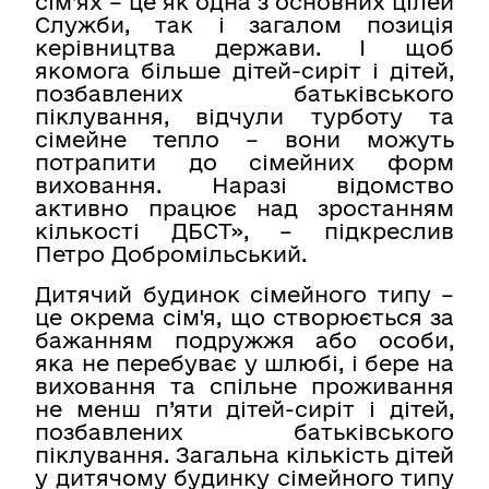
сім’ях – це як одна з основних цілей
Служби, так і загалом позиція
керівництва держави. І щоб
якомога більше дітей-сиріт і дітей,
позбавлених батьківського
піклування, відчули турботу та
сімейне тепло – вони можуть
потрапити до сімейних форм
виховання. Наразі відомство
активно працює над зростанням
кількості ДБСТ», – підкреслив
Петро Добромільський.
Дитячий будинок сімейного типу –
це окрема сім'я, що створюється за
бажанням подружжя або особи,
яка не перебуває у шлюбі, і бере на
виховання та спільне проживання
не менш п’яти дітей-сиріт і дітей,
позбавлених батьківського
піклування. Загальна кількість дітей
у дитячому будинку сімейного типу