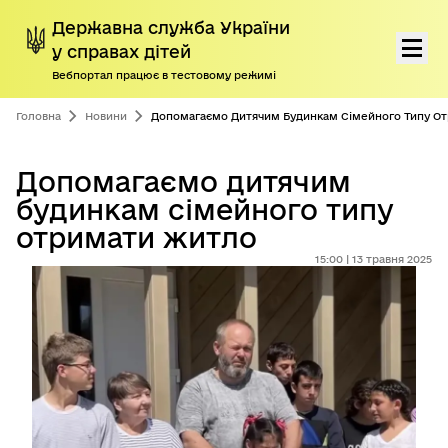
Державна служба України
у справах дітей
Вебпортал працює в тестовому режимі
Перейти до основного контенту
Про нас
Головна
Новини
Допомагаємо Дитячим Будинкам Сімейного Типу О
Діяльність
Допомагаємо дитячим
будинкам сімейного типу
Програми підтримки дітей і сімей
отримати житло
Громадянам
15:00 | 13 травня 2025
Пресцентр
Дорадчі органи
Антикорупційна діяльність