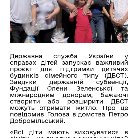
Контакти
Пошук
Українська
Налаштування доступності
Державна служба України у
справах дітей запускає важливий
проєкт для підтримки дитячих
будинків сімейного типу (ДБСТ).
Завдяки державній субвенції,
Фундації Олени Зеленської та
міжнародним донорам, бажаючі
створити або розширити ДБСТ
можуть отримати житло. Про це
повідомив
Голова відомства Петро
Добромільський.
«Всі діти мають виховуватися в