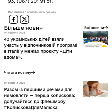
93, (067) 201 91 51.
Поділитися в соціальних мережах
Більше новин
Всі новини
04 серпня 2026
40 українських дітей взяли
участь у відпочинковій програмі
в Італії у межах проєкту «Діти
вдома».
Читати новину
до 40 українських дітей взяли участь у відпочинковій прог
04 серпня 2026
Разом із першими речами для
немовляти — перша колискова:
долучайтеся до флешмобу
#КолисковаДляМалюка