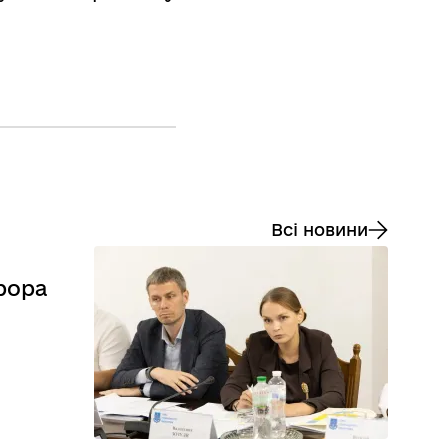
Всі новини
рора
и міжвідомчу взаємодію