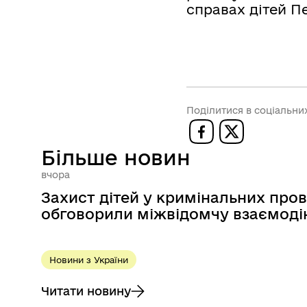
справах дітей П
Поділитися в соціальн
Більше новин
вчора
Захист дітей у кримінальних про
обговорили міжвідомчу взаємод
Новини з України
Читати новину
до Захист дітей у кримінальних провадже