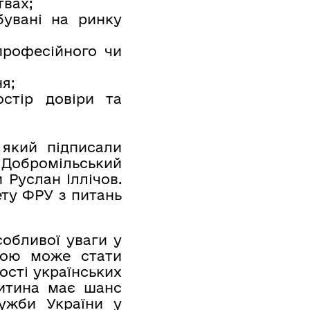
твах;
бувані на ринку
професійного чи
я;
остір довіри та
 який підписали
 Добромільський
 Руслан Іллічов.
ету ФРУ з питань
собливої уваги у
мкою може стати
ості українських
дитина має шанс
лужби України у