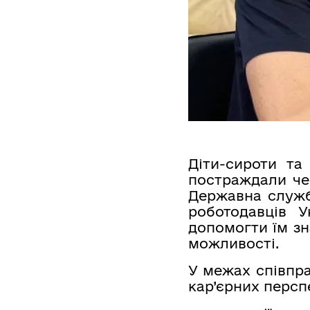
Діти-сироти та
постраждали чер
Державна служб
роботодавців У
допомогти їм зн
можливості.
У межах співпра
кар’єрних перспе