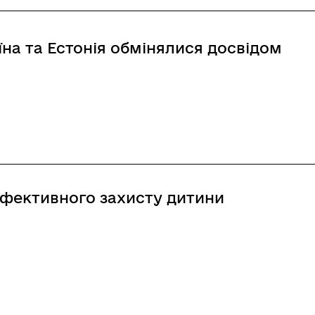
аїна та Естонія обмінялися досвідом
а Естонія обмінялися досвідом
ефективного захисту дитини
вного захисту дитини