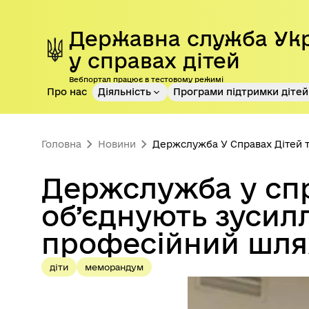
Перейти до основного контенту
Державна служба Ук
у справах дітей
Вебпортал працює в тестовому режимі
Про нас
Діяльність
Програми підтримки дітей 
Головна
Новини
Держслужба У Справах Дітей т
Держслужба у спр
об’єднують зусил
професійний шля
діти
меморандум