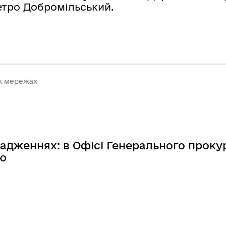
етро Добромільський.
их мережах
вадженнях: в Офісі Генерального проку
ію
ннях: в Офісі Генерального прокурора обговорил