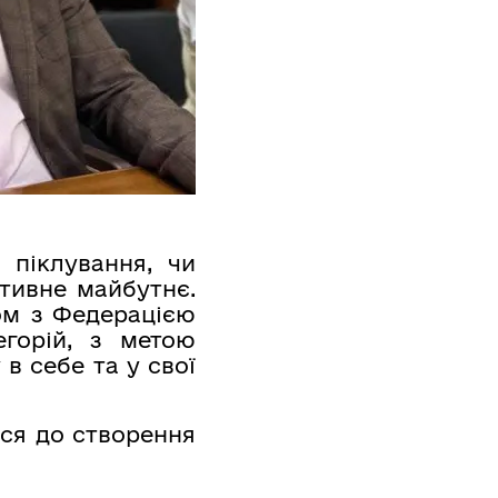
 піклування, чи
ктивне майбутнє.
ом з Федерацією
егорій, з метою
в себе та у свої
ься до створення