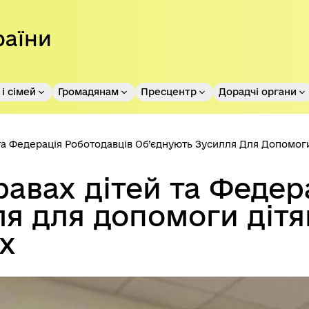
раїни
і сімей
Громадянам
Пресцентр
Дорадчі органи
а Федерація Роботодавців Об’єднують Зусилля Для Допомог
авах дітей та Федер
ля для допомоги дітя
х