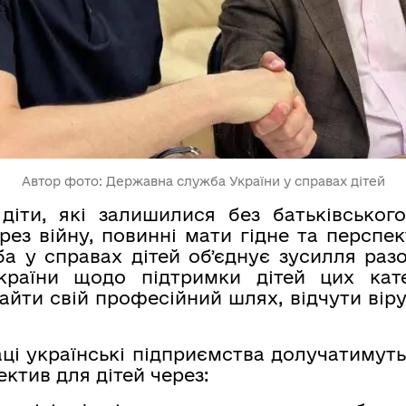
Автор фото: Державна служба України у справах дітей
 діти, які залишилися без батьківського
ез війну, повинні мати гідне та перспе
а у справах дітей обʼєднує зусилля раз
країни щодо підтримки дітей цих кат
айти свій професійний шлях, відчути віру 
ці українські підприємства долучатимут
ктив для дітей через: