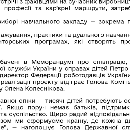
зустрічі з фахівцями на сучасних виробниц
о професії та кар’єрні маршрути, затре
виборі навчального закладу — зокрема 
ажування, практики та дуального навчанн
торських програмах, які створять пр
бачені в Меморандумі про співпрацю,
ої служби України у справах дітей Петро
директор Федерації роботодавців України
реалізації проєкту відіграє Голова Коміт
у Олена Колеснікова.
авної опіки — тисячі дітей потребують о
ї. Якщо поруч немає батьків, підтри
 та суспільство. Щиро радий відповідальн
азом ми сформуємо країну, де кожна 
бе”, — наголошує Голова Державної с