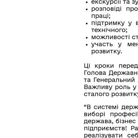
екскурсії та 
розповіді пр
праці;
підтримку у 
технічного;
можливості ст
участь у мен
розвитку.
Ці кроки перед
Голова Державн
та Генеральний 
Важливу роль у 
сталого розвитк
“В системі держ
виборі професі
держава, бізнес
підприємств! Р
реалізувати се