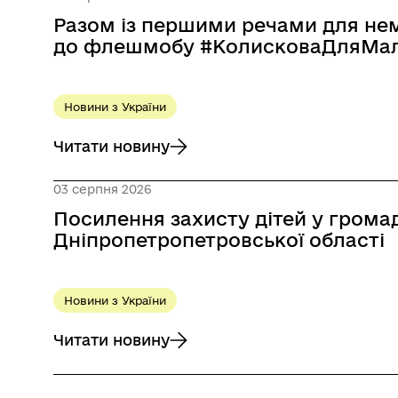
Разом із першими речами для не
до флешмобу #КолисковаДляМа
Новини з України
Читати новину
до Разом із першими речами для немовл
03 серпня 2026
Посилення захисту дітей у громад
Дніпропетропетровської області
Новини з України
Читати новину
до Посилення захисту дітей у громадах: р