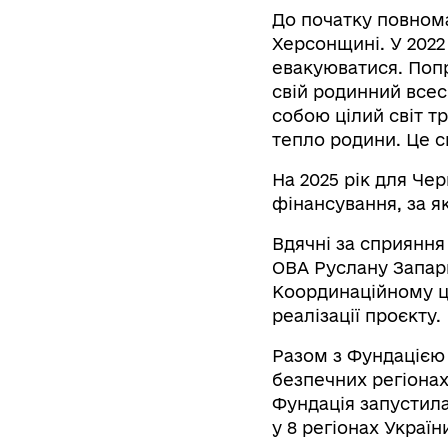
До початку повном
Херсонщині. У 2022 
евакуюватися. Попр
свій родинний всес
собою цілий світ т
тепло родини. Це с
На 2025 рік для Че
фінансування, за я
Вдячні за сприяння 
ОВА Руслану Запарн
Координаційному це
реалізації проєкту.
Разом з Фундацією
безпечних регіонах
Фундація запустила
у 8 регіонах Україн