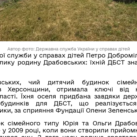
Автор фото: Державна служба України у справах дітей
ї служби у справах дітей Петро Добромі
елику родину Драбовських: їхній ДБСТ зн
вських, чий дитячий будинок сімей
 з Херсонщини, отримала ключі від 
ласті. Їхня оселя придбана завдяки дер
 будинків для ДБСТ, що реалізується
тики, за сприяння Фундації Олени Зеленськ
к сімейного типу Юрія та Ольги Драбо
 у 2009 році, коли вони створили прийомну