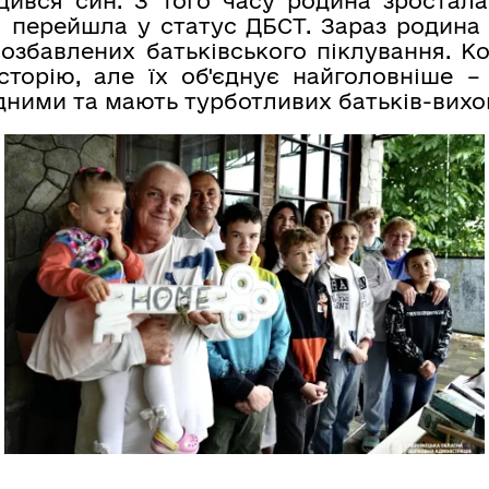
ився син. З того часу родина зростал
і перейшла у статус ДБСТ. Зараз родина 
 позбавлених батьківського піклування. 
сторію, але їх об'єднує найголовніше –
ними та мають турботливих батьків-вихов