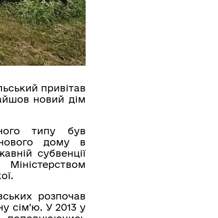
льський привітав
айшов новий дім
ного типу був
нового дому в
жавній субвенції
 Міністерством
ої.
вських розпочав
 сім'ю. У 2013 у