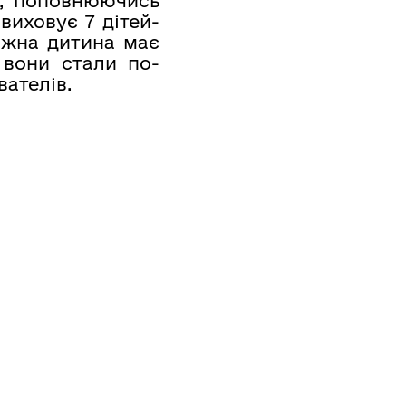
а, поповнюючись
виховує 7 дітей-
Кожна дитина має
 вони стали по-
ателів.