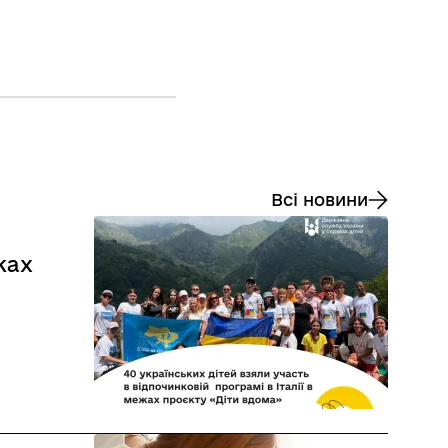
Всі новини
жах
ти вдома».