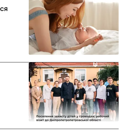
еся
бу #КолисковаДляМалюка