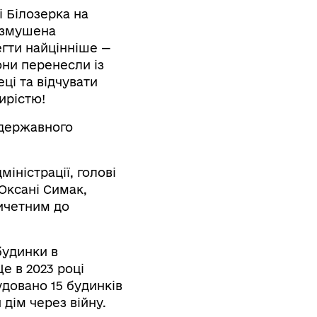
 Білозерка на
а змушена
егти найцінніше —
они перенесли із
ці та відчувати
ирістю!
 державного
іністрації, голові
Оксані Симак,
ричетним до
будинки в
е в 2023 році
удовано 15 будинків
 дім через війну.