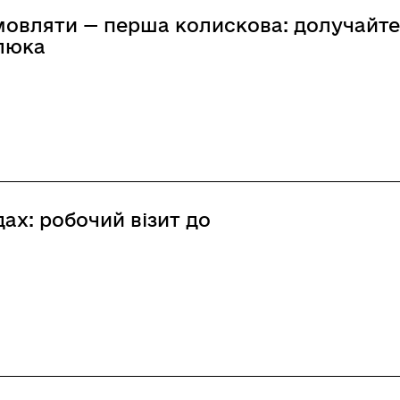
мовляти — перша колискова: долучайт
люка
яти — перша колискова: долучайтеся до флешмо
ах: робочий візит до
обочий візит до Дніпропетропетровської області