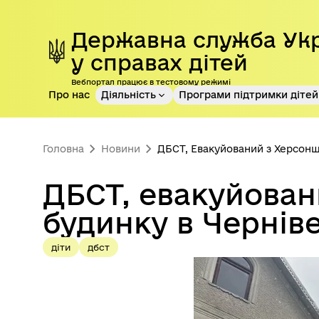
Перейти до основного контенту
Державна служба Ук
у справах дітей
Вебпортал працює в тестовому режимі
Про нас
Діяльність
Програми підтримки дітей 
Головна
Новини
ДБСТ, Евакуйований з Херсонщ
ДБСТ, евакуйован
будинку в Черніве
діти
дбст