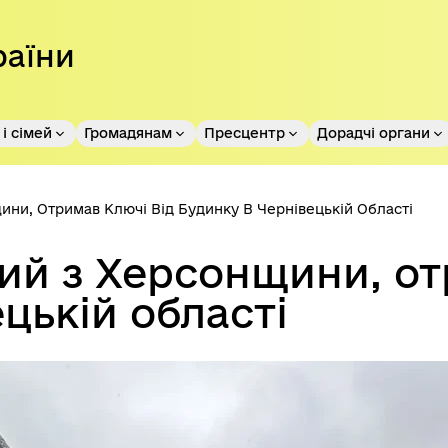
раїни
і сімей
Громадянам
Пресцентр
Дорадчі органи
ини, Отримав Ключі Від Будинку В Чернівецькій Області
ий з Херсонщини, от
цькій області