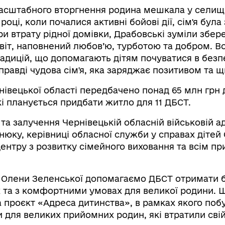
асштабного вторгнення родина мешкала у селищі
році, коли почалися активні бойові дії, сім'я бул
и втрату рідної домівки, Драбовські зуміли збер
віт, наповнений любов’ю, турботою та добром. В
радицій, що допомагають дітям почуватися в безпе
правді чудова сім'я, яка заряджає позитивом та щ
рнівецької області передбачено понад 65 млн грн
кі планується придбати житло для 11 ДБСТ.
та залучення Чернівецькій обласній військовій адм
юку, керівниці обласної служби у справах дітей 
нтру з розвитку сімейного виховання та всім п
 Олени Зеленської допомагаємо ДБСТ отримати 
 та з комфортними умовах для великої родини. Щ
 проєкт «Адреса дитинства», в рамках якого поб
и для великих прийомних родин, які втратили свій