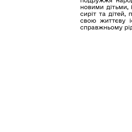
подружжя народ
новими дітьми, 
сиріт та дітей,
свою життєву і
справжньому рід