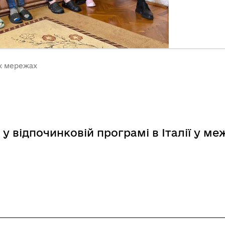
их мережах
 у відпочинковій програмі в Італії у ме
починковій програмі в Італії у межах проєкту «Ді