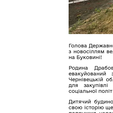
Голова Державно
з новосіллям в
на Буковині!
Родина Драбо
евакуйований
Чернівецькій об
для закупівлі
соціальної полі
Дитячий будино
свою історію ще