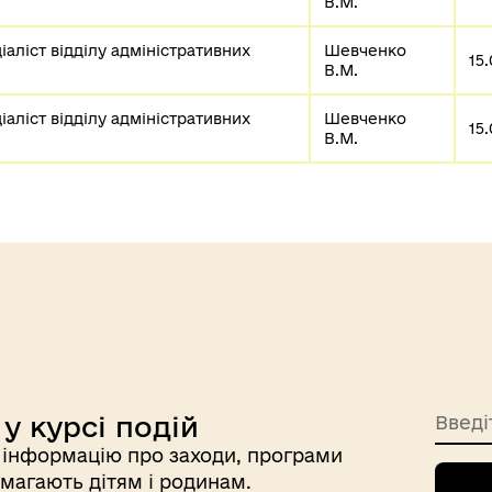
В.М.
аліст відділу адміністративних 
Шевченко 
15
В.М.
аліст відділу адміністративних 
Шевченко 
15
В.М.
у курсі подій
Введі
інформацію про заходи, програми
магають дітям і родинам.