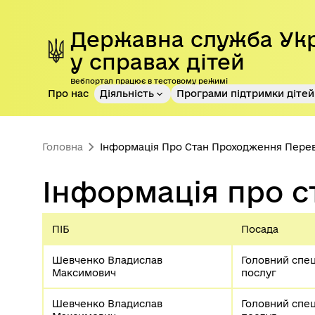
Перейти до основного контенту
Державна служба Ук
у справах дітей
Вебпортал працює в тестовому режимі
Про нас
Діяльність
Програми підтримки дітей 
Головна
Інформація Про Стан Проходження Перев
Інформація про с
ПІБ
Посада
Шевченко Владислав 
Головний спеці
Максимович
послуг
Шевченко Владислав 
Головний спеці