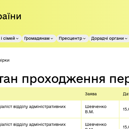
раїни
і сімей
Громадянам
Пресцентр
Дорадчі органи
ірки
тан проходження пе
Заява
Да
аліст відділу адміністративних 
Шевченко 
15
В.М.
аліст відділу адміністративних 
Шевченко 
15