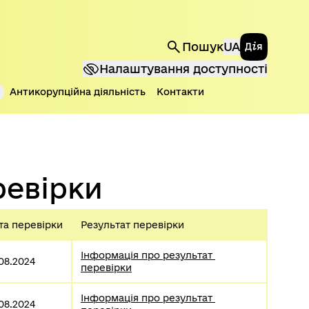
Державні 
Пошук
UA
Налаштування доступності
Антикорупційна діяльність
Контакти
ревірки
та перевірки
Результат перевірки
Інформація про результат 
.08.2024
перевірки
Інформація про результат 
.08.2024